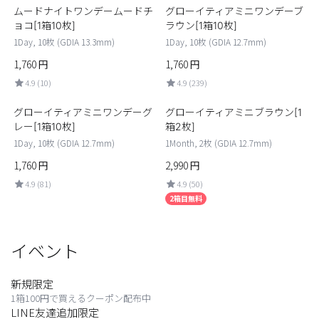
ムードナイトワンデームードチ
グローイティアミニワンデーブ
ョコ[1箱10枚]
ラウン[1箱10枚]
1Day, 10枚 (GDIA 13.3mm)
1Day, 10枚 (GDIA 12.7mm)
1,760
円
1,760
円
4.9 (10)
4.9 (239)
グローイティアミニワンデーグ
グローイティアミニブラウン[1
レー[1箱10枚]
箱2枚]
LINE
1Day, 10枚 (GDIA 12.7mm)
1Month, 2枚 (GDIA 12.7mm)
1,760
円
2,990
円
4.9 (81)
4.9 (50)
2箱目無料
イベント
新規限定
1箱100円で買えるクーポン配布中
LINE友達追加限定