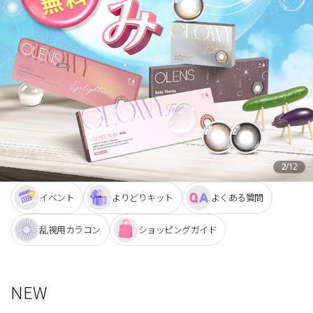
チョコ
ブラック
グリーン
ピンク
乱視用
2
/
12
イベント
よりどりキット
よくある質問
乱視用カラコン
ショッピングガイド
NEW