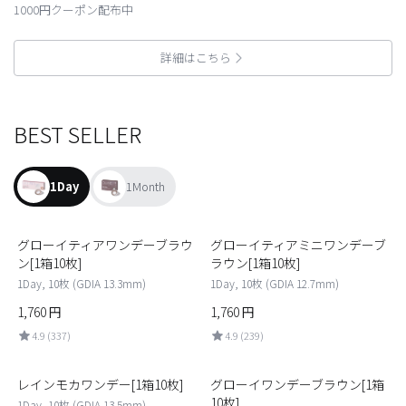
1000円クーポン配布中
詳細はこちら
BEST SELLER
1Day
1Month
1
2
グローイティアワンデーブラウ
グローイティアミニワンデーブ
ン[1箱10枚]
ラウン[1箱10枚]
1Day, 10枚 (GDIA 13.3mm)
1Day, 10枚 (GDIA 12.7mm)
1,760
円
1,760
円
4.9 (337)
4.9 (239)
3
4
レインモカワンデー[1箱10枚]
グローイワンデーブラウン[1箱
10枚]
1Day, 10枚 (GDIA 13.5mm)