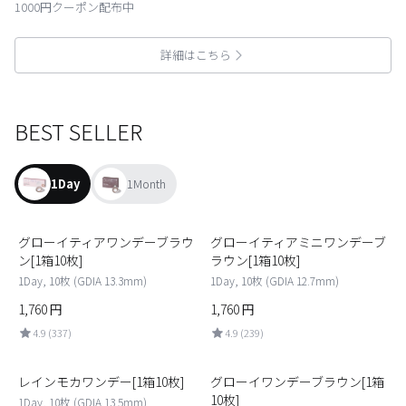
1000円クーポン配布中
詳細はこちら
BEST SELLER
1Day
1Month
1
2
グローイティアワンデーブラウ
グローイティアミニワンデーブ
ン[1箱10枚]
ラウン[1箱10枚]
1Day, 10枚 (GDIA 13.3mm)
1Day, 10枚 (GDIA 12.7mm)
1,760
円
1,760
円
4.9 (337)
4.9 (239)
3
4
レインモカワンデー[1箱10枚]
グローイワンデーブラウン[1箱
10枚]
1Day, 10枚 (GDIA 13.5mm)