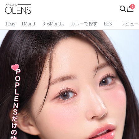
0
ログイン
お得逃しています。
|
1Day
1Month
3~6Months
カラーで探す
BEST
レビュー
カラコン比較
今月限定特典
ベスト
カラコン
装着期間
1 Day
2 Weeks
1 Month
3~6 Months
よりどりキット
カラー