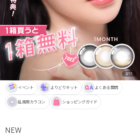
ブラウン
チョコ
グレー
ブラック
ヘーゼル
グリーン
ブルー
ピンク
透明
乱視用
ハロウィンカラコン
2
/
11
ケア用品
イベント
よりどりキット
よくある質問
レビュー
乱視用カラコン
ショッピングガイド
EYEしてる
NEW
総合掲示板