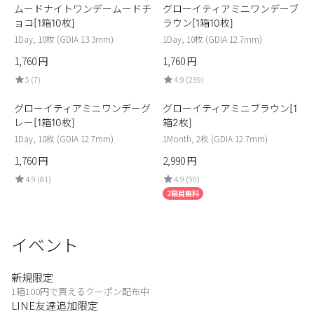
ムードナイトワンデームードチ
グローイティアミニワンデーブ
カスタマーサービス
ョコ[1箱10枚]
ラウン[1箱10枚]
1Day, 10枚 (GDIA 13.3mm)
1Day, 10枚 (GDIA 12.7mm)
ショッピングガイド
1,760
円
1,760
円
5 (7)
4.9 (239)
アプリダウンロード
グローイティアミニワンデーグ
グローイティアミニブラウン[1
レー[1箱10枚]
箱2枚]
INSTAGRAM
TWITTER
LINE
FACEBOOK
1Day, 10枚 (GDIA 12.7mm)
1Month, 2枚 (GDIA 12.7mm)
1,760
円
2,990
円
4.9 (81)
4.9 (50)
2箱目無料
イベント
新規限定
1箱100円で買えるクーポン配布中
LINE友達追加限定