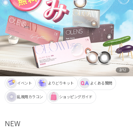
ブラウン
チョコ
グレー
ブラック
ヘーゼル
グリーン
ブルー
ピンク
透明
乱視用
ハロウィンカラコン
2
/
12
ケア用品
イベント
よりどりキット
よくある質問
レビュー
乱視用カラコン
ショッピングガイド
EYEしてる
NEW
総合掲示板