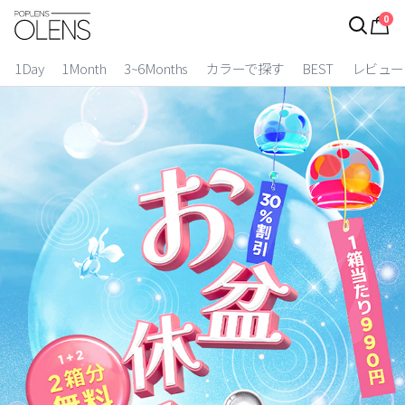
0
ログイン
お得逃しています。
|
1Day
1Month
3~6Months
カラーで探す
BEST
レビュー
カラコン比較
今月限定特典
ベスト
カラコン
装着期間
1 Day
2 Weeks
1 Month
3~6 Months
よりどりキット
カラー