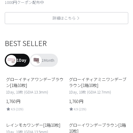
1000円クーポン配布中
詳細はこちら
BEST SELLER
1Day
1Month
1
2
グローイティアワンデーブラウ
グローイティアミニワンデーブ
ン[1箱10枚]
ラウン[1箱10枚]
1Day, 10枚 (GDIA 13.3mm)
1Day, 10枚 (GDIA 12.7mm)
1,760
円
1,760
円
4.9 (339)
4.9 (239)
3
4
レインモカワンデー[1箱10枚]
グローイワンデーブラウン[1箱
10枚]
1Day, 10枚 (GDIA 13.5mm)