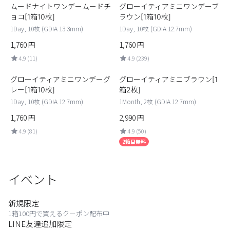
ムードナイトワンデームードチ
グローイティアミニワンデーブ
カスタマーサービス
ョコ[1箱10枚]
ラウン[1箱10枚]
1Day, 10枚 (GDIA 13.3mm)
1Day, 10枚 (GDIA 12.7mm)
ショッピングガイド
1,760
円
1,760
円
4.9 (11)
4.9 (239)
アプリダウンロード
グローイティアミニワンデーグ
グローイティアミニブラウン[1
レー[1箱10枚]
箱2枚]
INSTAGRAM
TWITTER
LINE
FACEBOOK
1Day, 10枚 (GDIA 12.7mm)
1Month, 2枚 (GDIA 12.7mm)
1,760
円
2,990
円
4.9 (81)
4.9 (50)
2箱目無料
イベント
新規限定
1箱100円で買えるクーポン配布中
LINE友達追加限定