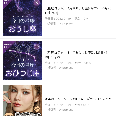
【星座コラム】 4月♉おうし座(4月20日~5月20
日生まれ)
2022.04.19
1074
by poplens
【星座コラム】 3月♈おひつじ座(3月21日~4月
19日生まれ)
2022.03.24
10819
by poplens
寅年のニャニャニャの日! 猫っぽカラコンまとめ
2022.02.21
4817
by poplens