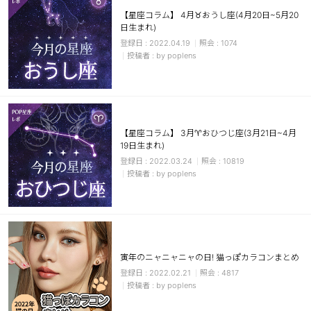
【星座コラム】 4月♉おうし座(4月20日~5月20
日生まれ)
2022.04.19
1074
by poplens
【星座コラム】 3月♈おひつじ座(3月21日~4月
19日生まれ)
2022.03.24
10819
by poplens
寅年のニャニャニャの日! 猫っぽカラコンまとめ
2022.02.21
4817
by poplens