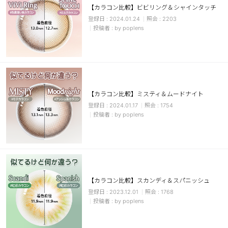
【カラコン比較】ビビリング＆シャインタッチ
ブラウン
チョコ
2024.01.24
2203
by poplens
グレー
ブラック
ヘーゼル
グリーン
ブルー
ピンク
透明
乱視用
【カラコン比較】ミスティ＆ムードナイト
ハロウィンカラコン
2024.01.17
1754
by poplens
ケア用品
レビュー
【カラコン比較】スカンディ＆スパニッシュ
EYEしてる
2023.12.01
1768
by poplens
総合掲示板