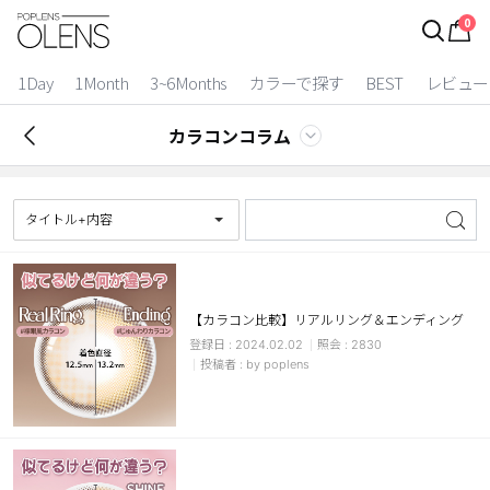
0
ログイン
お得逃しています。
|
1Day
1Month
3~6Months
カラーで探す
BEST
レビュー
カラコン比較
カラコンコラム
今月限定特典
ベスト
タイトル+内容
カラコン
装着期間
【カラコン比較】リアルリング＆エンディング
2024.02.02
2830
1 Day
2 Weeks
by poplens
1 Month
3~6 Months
よりどりキット
カラー