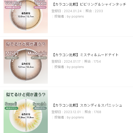
【カラコン比較】ビビリング＆シャインタッチ
ブラウン
チョコ
2024.01.24
2203
by poplens
グレー
ブラック
ヘーゼル
グリーン
ブルー
ピンク
透明
乱視用
【カラコン比較】ミスティ＆ムードナイト
ハロウィンカラコン
2024.01.17
1754
by poplens
ケア用品
レビュー
【カラコン比較】スカンディ＆スパニッシュ
EYEしてる
2023.12.01
1768
by poplens
総合掲示板