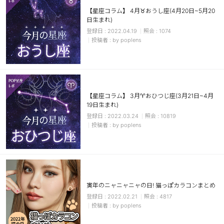
【星座コラム】 4月♉おうし座(4月20日~5月20
日生まれ)
2022.04.19
1074
by poplens
【星座コラム】 3月♈おひつじ座(3月21日~4月
19日生まれ)
2022.03.24
10819
by poplens
寅年のニャニャニャの日! 猫っぽカラコンまとめ
2022.02.21
4817
by poplens