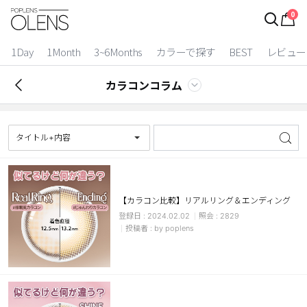
0
ログイン
お得逃しています。
|
1Day
1Month
3~6Months
カラーで探す
BEST
レビュー
カラコン比較
カラコンコラム
今月限定特典
ベスト
タイトル+内容
カラコン
装着期間
【カラコン比較】リアルリング＆エンディング
2024.02.02
2829
1 Day
2 Weeks
by poplens
1 Month
3~6 Months
よりどりキット
カラー