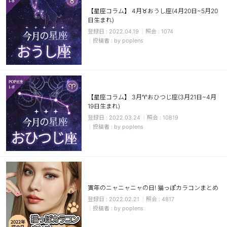
【星座コラム】 4月♉おうし座(4月20日~5月20
日生まれ)
2022.04.19
1074
by poplens
【星座コラム】 3月♈おひつじ座(3月21日~4月
19日生まれ)
2022.03.24
10819
by poplens
寅年のニャニャニャの日! 猫っぽカラコンまとめ
2022.02.21
4817
by poplens