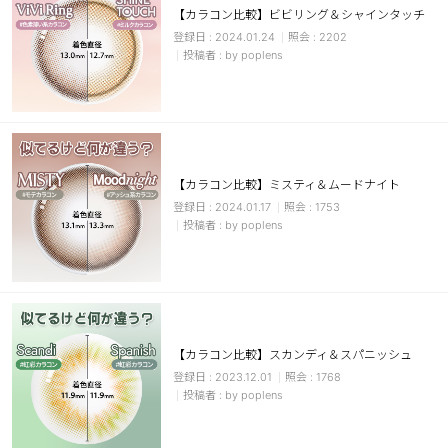
【カラコン比較】ビビリング＆シャインタッチ
ブラウン
チョコ
2024.01.24
2202
by poplens
グレー
ブラック
ヘーゼル
グリーン
ブルー
ピンク
透明
乱視用
【カラコン比較】ミスティ＆ムードナイト
ハロウィンカラコン
2024.01.17
1753
by poplens
ケア用品
レビュー
【カラコン比較】スカンディ＆スパニッシュ
EYEしてる
2023.12.01
1768
by poplens
総合掲示板