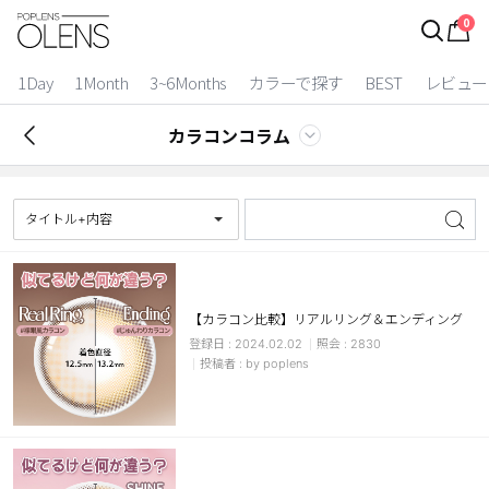
0
ログイン
お得逃しています。
|
1Day
1Month
3~6Months
カラーで探す
BEST
レビュー
カラコン比較
カラコンコラム
今月限定特典
ベスト
タイトル+内容
カラコン
装着期間
【カラコン比較】リアルリング＆エンディング
2024.02.02
2830
1 Day
2 Weeks
by poplens
1 Month
3~6 Months
よりどりキット
カラー