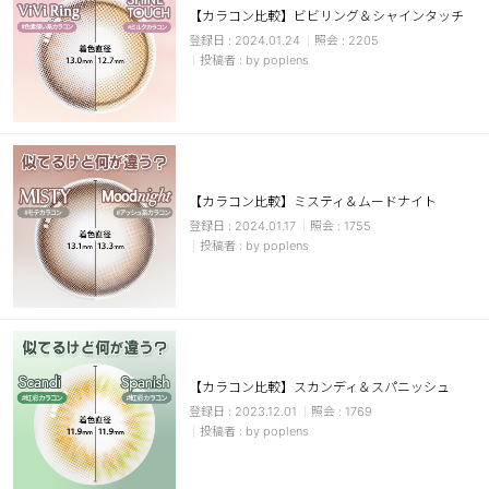
【カラコン比較】ビビリング＆シャインタッチ
ブラウン
チョコ
2024.01.24
2205
by poplens
グレー
ブラック
ヘーゼル
グリーン
ブルー
ピンク
透明
乱視用
【カラコン比較】ミスティ＆ムードナイト
ハロウィンカラコン
2024.01.17
1755
by poplens
ケア用品
レビュー
【カラコン比較】スカンディ＆スパニッシュ
EYEしてる
2023.12.01
1769
by poplens
総合掲示板