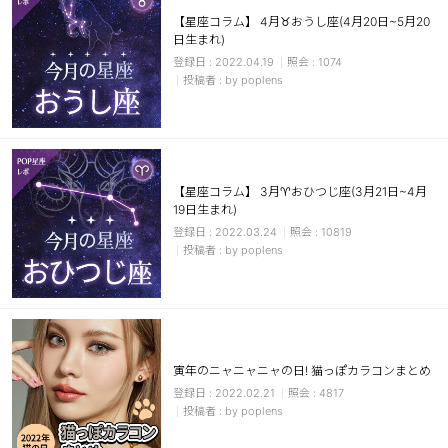
【星座コラム】 4月♉おうし座(4月20日~5月20
日生まれ)
2022.04.19
1074
by poplens
【星座コラム】 3月♈おひつじ座(3月21日~4月
19日生まれ)
2022.03.24
10819
by poplens
寅年のニャニャニャの日! 猫っぽカラコンまとめ
2022.02.21
4817
by poplens