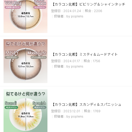
【カラコン比較】ビビリング＆シャインタッチ
ブラウン
チョコ
2024.01.24
2206
by poplens
グレー
ブラック
ヘーゼル
グリーン
ブルー
ピンク
透明
乱視用
【カラコン比較】ミスティ＆ムードナイト
ハロウィンカラコン
2024.01.17
1756
by poplens
ケア用品
レビュー
【カラコン比較】スカンディ＆スパニッシュ
EYEしてる
2023.12.01
1769
by poplens
総合掲示板