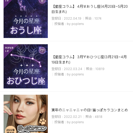
【星座コラム】 4月♉おうし座(4月20日~5月20
日生まれ)
2022.04.19
1074
by poplens
【星座コラム】 3月♈おひつじ座(3月21日~4月
19日生まれ)
2022.03.24
10819
by poplens
寅年のニャニャニャの日! 猫っぽカラコンまとめ
2022.02.21
4818
by poplens