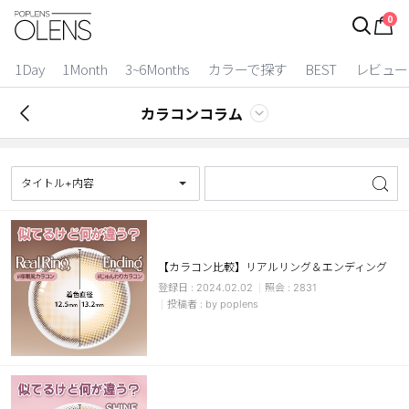
0
ログイン
お得逃しています。
|
1Day
1Month
3~6Months
カラーで探す
BEST
レビュー
カラコン比較
カラコンコラム
今月限定特典
ベスト
タイトル+内容
カラコン
装着期間
【カラコン比較】リアルリング＆エンディング
2024.02.02
2831
1 Day
2 Weeks
by poplens
1 Month
3~6 Months
よりどりキット
カラー