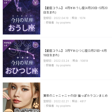
【星座コラム】 4月♉おうし座(4月20日~5月20
日生まれ)
2022.04.19
1074
by poplens
【星座コラム】 3月♈おひつじ座(3月21日~4月
19日生まれ)
2022.03.24
10819
by poplens
寅年のニャニャニャの日! 猫っぽカラコンまとめ
2022.02.21
4817
by poplens