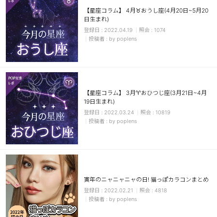
【星座コラム】 4月♉おうし座(4月20日~5月20
日生まれ)
2022.04.19
1074
by poplens
【星座コラム】 3月♈おひつじ座(3月21日~4月
19日生まれ)
2022.03.24
10819
by poplens
寅年のニャニャニャの日! 猫っぽカラコンまとめ
2022.02.21
4818
by poplens