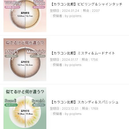
【カラコン比較】ビビリング＆シャインタッチ
ブラウン
チョコ
2024.01.24
2207
by poplens
グレー
ブラック
ヘーゼル
グリーン
ブルー
ピンク
透明
乱視用
【カラコン比較】ミスティ＆ムードナイト
ハロウィンカラコン
2024.01.17
1756
by poplens
ケア用品
レビュー
【カラコン比較】スカンディ＆スパニッシュ
EYEしてる
2023.12.01
1769
by poplens
総合掲示板