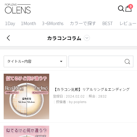
0
ログイン
お得逃しています。
|
1Day
1Month
3~6Months
カラーで探す
BEST
レビュー
カラコン比較
カラコンコラム
今月限定特典
ベスト
タイトル+内容
カラコン
装着期間
【カラコン比較】リアルリング＆エンディング
2024.02.02
2832
1 Day
2 Weeks
by poplens
1 Month
3~6 Months
よりどりキット
カラー