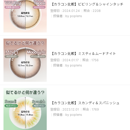
【カラコン比較】ビビリング＆シャインタッチ
ブラウン
チョコ
2024.01.24
2208
by poplens
グレー
ブラック
ヘーゼル
グリーン
ブルー
ピンク
透明
乱視用
【カラコン比較】ミスティ＆ムードナイト
ハロウィンカラコン
2024.01.17
1756
by poplens
ケア用品
レビュー
【カラコン比較】スカンディ＆スパニッシュ
EYEしてる
2023.12.01
1769
by poplens
総合掲示板