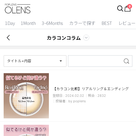
0
ログイン
お得逃しています。
|
1Day
1Month
3~6Months
カラーで探す
BEST
レビュー
カラコン比較
カラコンコラム
今月限定特典
ベスト
タイトル+内容
カラコン
装着期間
【カラコン比較】リアルリング＆エンディング
2024.02.02
2832
1 Day
2 Weeks
by poplens
1 Month
3~6 Months
よりどりキット
カラー