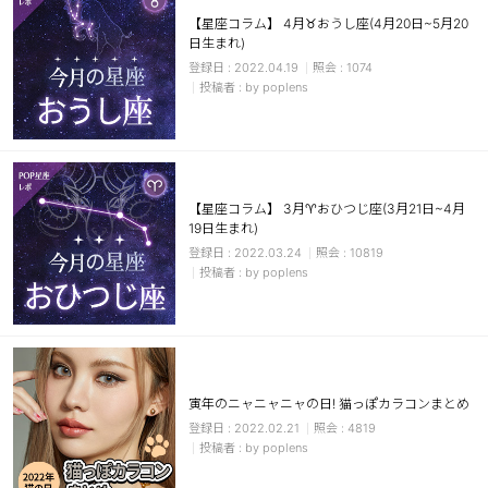
【星座コラム】 4月♉おうし座(4月20日~5月20
日生まれ)
2022.04.19
1074
by poplens
【星座コラム】 3月♈おひつじ座(3月21日~4月
19日生まれ)
2022.03.24
10819
by poplens
寅年のニャニャニャの日! 猫っぽカラコンまとめ
2022.02.21
4819
by poplens