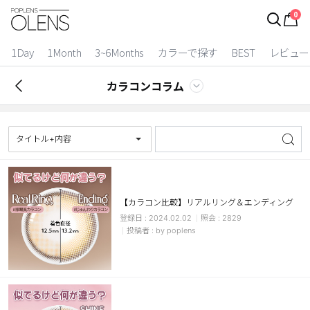
0
ログイン
お得逃しています。
|
1Day
1Month
3~6Months
カラーで探す
BEST
レビュー
カラコン比較
カラコンコラム
今月限定特典
ベスト
タイトル+内容
カラコン
装着期間
【カラコン比較】リアルリング＆エンディング
2024.02.02
2829
1 Day
2 Weeks
by poplens
1 Month
3~6 Months
よりどりキット
カラー