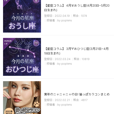
【星座コラム】 4月♉おうし座(4月20日~5月20
日生まれ)
2022.04.19
1074
by poplens
【星座コラム】 3月♈おひつじ座(3月21日~4月
19日生まれ)
2022.03.24
10819
by poplens
寅年のニャニャニャの日! 猫っぽカラコンまとめ
2022.02.21
4817
by poplens