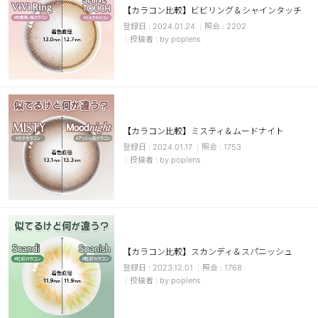
【カラコン比較】ビビリング＆シャインタッチ
ブラウン
チョコ
2024.01.24
2202
by poplens
グレー
ブラック
ヘーゼル
グリーン
ブルー
ピンク
透明
乱視用
【カラコン比較】ミスティ＆ムードナイト
ハロウィンカラコン
2024.01.17
1753
by poplens
ケア用品
レビュー
【カラコン比較】スカンディ＆スパニッシュ
EYEしてる
2023.12.01
1768
by poplens
総合掲示板