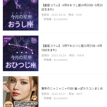
【星座コラム】 4月♉おうし座(4月20日~5月20
日生まれ)
2022.04.19
1074
by poplens
【星座コラム】 3月♈おひつじ座(3月21日~4月
19日生まれ)
2022.03.24
10819
by poplens
寅年のニャニャニャの日! 猫っぽカラコンまとめ
2022.02.21
4817
by poplens