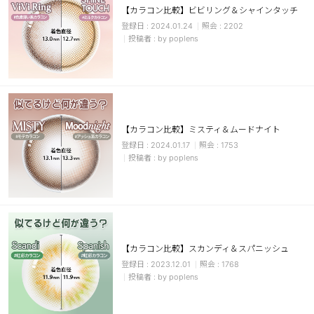
【カラコン比較】ビビリング＆シャインタッチ
ブラウン
チョコ
2024.01.24
2202
by poplens
グレー
ブラック
ヘーゼル
グリーン
ブルー
ピンク
透明
乱視用
【カラコン比較】ミスティ＆ムードナイト
ハロウィンカラコン
2024.01.17
1753
by poplens
ケア用品
レビュー
【カラコン比較】スカンディ＆スパニッシュ
EYEしてる
2023.12.01
1768
by poplens
総合掲示板