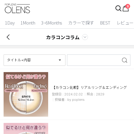
0
ログイン
お得逃しています。
|
1Day
1Month
3~6Months
カラーで探す
BEST
レビュー
カラコン比較
カラコンコラム
今月限定特典
ベスト
タイトル+内容
カラコン
装着期間
【カラコン比較】リアルリング＆エンディング
2024.02.02
2829
1 Day
2 Weeks
by poplens
1 Month
3~6 Months
よりどりキット
カラー