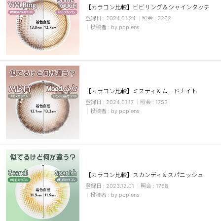
【カラコン比較】ビビリング＆シャインタッチ
ブラウン
チョコ
2024.01.24
2202
by poplens
グレー
ブラック
ヘーゼル
グリーン
ブルー
ピンク
透明
乱視用
【カラコン比較】ミスティ＆ムードナイト
ハロウィンカラコン
2024.01.17
1753
by poplens
ケア用品
レビュー
【カラコン比較】スカンディ＆スパニッシュ
EYEしてる
2023.12.01
1768
by poplens
総合掲示板