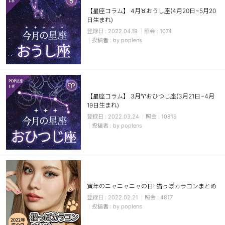
【星座コラム】 4月♉おうし座(4月20日~5月20
日生まれ)
2022.04.19
1074
by poplens
【星座コラム】 3月♈おひつじ座(3月21日~4月
19日生まれ)
2022.03.24
10819
by poplens
寅年のニャニャニャの日! 猫っぽカラコンまとめ
2022.02.21
4817
by poplens