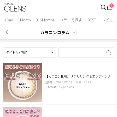
0
ログイン
お得逃しています。
|
1Day
1Month
3~6Months
カラーで探す
BEST
レビュー
カラコン比較
カラコンコラム
今月限定特典
ベスト
タイトル+内容
カラコン
装着期間
【カラコン比較】リアルリング＆エンディング
2024.02.02
2829
1 Day
2 Weeks
by poplens
1 Month
3~6 Months
よりどりキット
カラー