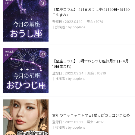
【星座コラム】 4月♉おうし座(4月20日~5月20
日生まれ)
2022.04.19
1074
by poplens
【星座コラム】 3月♈おひつじ座(3月21日~4月
19日生まれ)
2022.03.24
10819
by poplens
寅年のニャニャニャの日! 猫っぽカラコンまとめ
2022.02.21
4817
by poplens