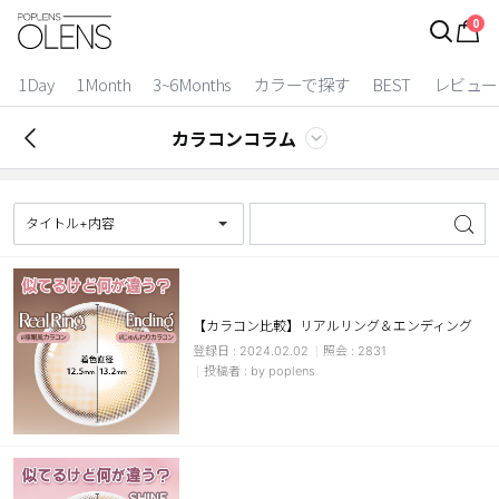
0
ログイン
お得逃しています。
|
1Day
1Month
3~6Months
カラーで探す
BEST
レビュー
カラコン比較
カラコンコラム
今月限定特典
ベスト
タイトル+内容
カラコン
装着期間
【カラコン比較】リアルリング＆エンディング
2024.02.02
2831
1 Day
2 Weeks
by poplens
1 Month
3~6 Months
よりどりキット
カラー