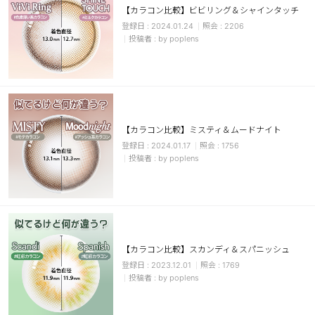
【カラコン比較】ビビリング＆シャインタッチ
ブラウン
チョコ
2024.01.24
2206
by poplens
グレー
ブラック
ヘーゼル
グリーン
ブルー
ピンク
透明
乱視用
【カラコン比較】ミスティ＆ムードナイト
ハロウィンカラコン
2024.01.17
1756
by poplens
ケア用品
レビュー
【カラコン比較】スカンディ＆スパニッシュ
EYEしてる
2023.12.01
1769
by poplens
総合掲示板