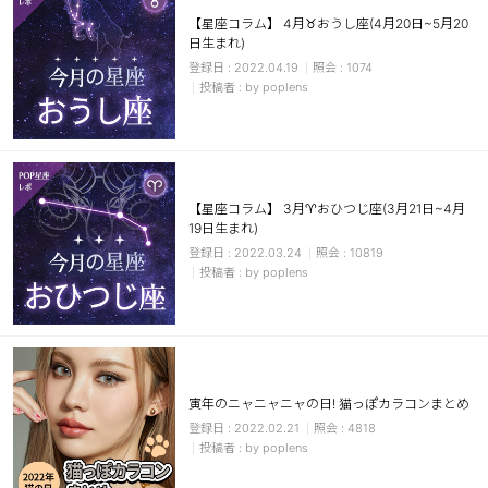
【星座コラム】 4月♉おうし座(4月20日~5月20
日生まれ)
2022.04.19
1074
by poplens
【星座コラム】 3月♈おひつじ座(3月21日~4月
19日生まれ)
2022.03.24
10819
by poplens
寅年のニャニャニャの日! 猫っぽカラコンまとめ
2022.02.21
4818
by poplens