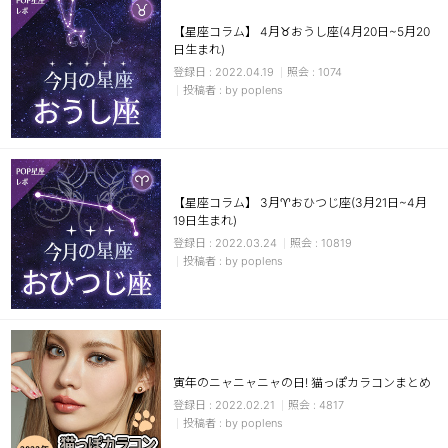
【星座コラム】 4月♉おうし座(4月20日~5月20
日生まれ)
2022.04.19
1074
by poplens
【星座コラム】 3月♈おひつじ座(3月21日~4月
19日生まれ)
2022.03.24
10819
by poplens
寅年のニャニャニャの日! 猫っぽカラコンまとめ
2022.02.21
4817
by poplens