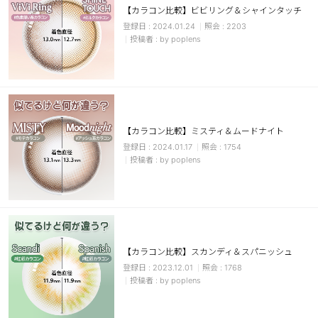
【カラコン比較】ビビリング＆シャインタッチ
ブラウン
チョコ
2024.01.24
2203
by poplens
グレー
ブラック
ヘーゼル
グリーン
ブルー
ピンク
透明
乱視用
【カラコン比較】ミスティ＆ムードナイト
ハロウィンカラコン
2024.01.17
1754
by poplens
ケア用品
レビュー
【カラコン比較】スカンディ＆スパニッシュ
EYEしてる
2023.12.01
1768
by poplens
総合掲示板