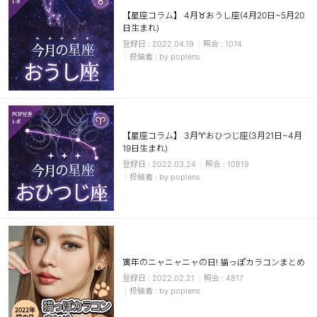
【星座コラム】 4月♉おうし座(4月20日~5月20
日生まれ)
2022.04.19
1074
by poplens
【星座コラム】 3月♈おひつじ座(3月21日~4月
19日生まれ)
2022.03.24
10819
by poplens
寅年のニャニャニャの日! 猫っぽカラコンまとめ
2022.02.21
4817
by poplens