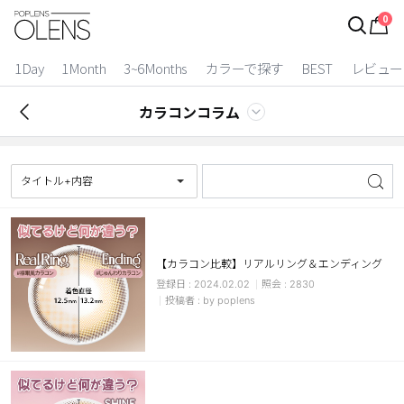
0
ログイン
お得逃しています。
|
1Day
1Month
3~6Months
カラーで探す
BEST
レビュー
カラコン比較
カラコンコラム
今月限定特典
ベスト
タイトル+内容
カラコン
装着期間
【カラコン比較】リアルリング＆エンディング
2024.02.02
2830
1 Day
2 Weeks
by poplens
1 Month
3~6 Months
よりどりキット
カラー