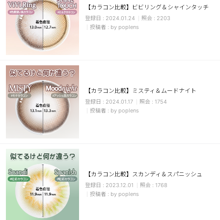
【カラコン比較】ビビリング＆シャインタッチ
ブラウン
チョコ
2024.01.24
2203
by poplens
グレー
ブラック
ヘーゼル
グリーン
ブルー
ピンク
透明
乱視用
【カラコン比較】ミスティ＆ムードナイト
ハロウィンカラコン
2024.01.17
1754
by poplens
ケア用品
レビュー
【カラコン比較】スカンディ＆スパニッシュ
EYEしてる
2023.12.01
1768
by poplens
総合掲示板