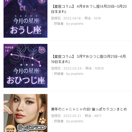
【星座コラム】 4月♉おうし座(4月20日~5月20
日生まれ)
2022.04.19
1074
by poplens
【星座コラム】 3月♈おひつじ座(3月21日~4月
19日生まれ)
2022.03.24
10819
by poplens
寅年のニャニャニャの日! 猫っぽカラコンまとめ
2022.02.21
4817
by poplens