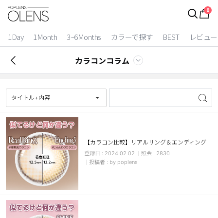
0
ログイン
お得逃しています。
|
1Day
1Month
3~6Months
カラーで探す
BEST
レビュー
カラコン比較
カラコンコラム
今月限定特典
ベスト
タイトル+内容
カラコン
装着期間
【カラコン比較】リアルリング＆エンディング
2024.02.02
2830
1 Day
2 Weeks
by poplens
1 Month
3~6 Months
よりどりキット
カラー