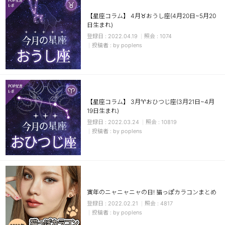
【星座コラム】 4月♉おうし座(4月20日~5月20
日生まれ)
2022.04.19
1074
by poplens
【星座コラム】 3月♈おひつじ座(3月21日~4月
19日生まれ)
2022.03.24
10819
by poplens
寅年のニャニャニャの日! 猫っぽカラコンまとめ
2022.02.21
4817
by poplens