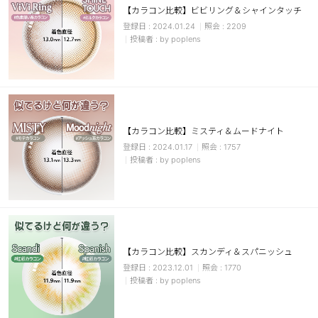
【カラコン比較】ビビリング＆シャインタッチ
ブラウン
チョコ
2024.01.24
2209
by poplens
グレー
ブラック
ヘーゼル
グリーン
ブルー
ピンク
透明
乱視用
【カラコン比較】ミスティ＆ムードナイト
ハロウィンカラコン
2024.01.17
1757
by poplens
ケア用品
レビュー
【カラコン比較】スカンディ＆スパニッシュ
EYEしてる
2023.12.01
1770
by poplens
総合掲示板