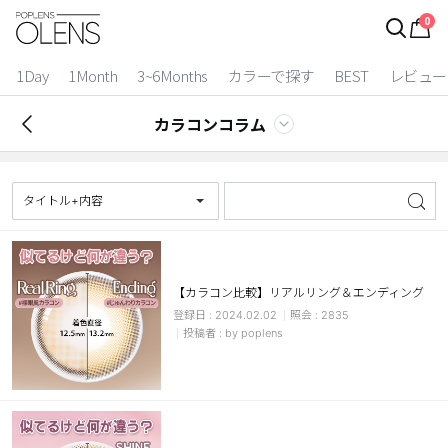
0
ログイン
お得逃しています。
|
1Day
1Month
3~6Months
カラーで探す
BEST
レビュー
カラコン比較
カラコンコラム
今月限定特典
ベスト
タイトル+内容
カラコン
装着期間
【カラコン比較】リアルリング＆エンディング
2024.02.02
2835
1 Day
2 Weeks
by poplens
1 Month
3~6 Months
よりどりキット
カラー