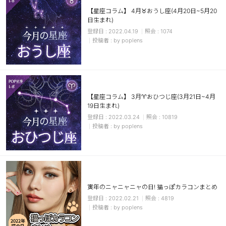
【星座コラム】 4月♉おうし座(4月20日~5月20
日生まれ)
2022.04.19
1074
by poplens
【星座コラム】 3月♈おひつじ座(3月21日~4月
19日生まれ)
2022.03.24
10819
by poplens
寅年のニャニャニャの日! 猫っぽカラコンまとめ
2022.02.21
4819
by poplens