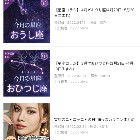
【星座コラム】 4月♉おうし座(4月20日~5月20
日生まれ)
2022.04.19
1074
by poplens
【星座コラム】 3月♈おひつじ座(3月21日~4月
19日生まれ)
2022.03.24
10819
by poplens
寅年のニャニャニャの日! 猫っぽカラコンまとめ
2022.02.21
4818
by poplens