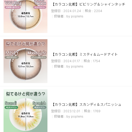
【カラコン比較】ビビリング＆シャインタッチ
ブラウン
チョコ
2024.01.24
2204
by poplens
グレー
ブラック
ヘーゼル
グリーン
ブルー
ピンク
透明
乱視用
【カラコン比較】ミスティ＆ムードナイト
ハロウィンカラコン
2024.01.17
1754
by poplens
ケア用品
レビュー
【カラコン比較】スカンディ＆スパニッシュ
EYEしてる
2023.12.01
1769
by poplens
総合掲示板