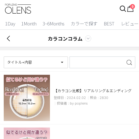
0
ログイン
お得逃しています。
|
1Day
1Month
3~6Months
カラーで探す
BEST
レビュー
カラコン比較
カラコンコラム
今月限定特典
ベスト
タイトル+内容
カラコン
装着期間
【カラコン比較】リアルリング＆エンディング
2024.02.02
2830
1 Day
2 Weeks
by poplens
1 Month
3~6 Months
よりどりキット
カラー