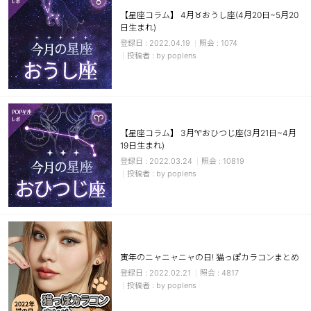
【星座コラム】 4月♉おうし座(4月20日~5月20
日生まれ)
2022.04.19
1074
by poplens
【星座コラム】 3月♈おひつじ座(3月21日~4月
19日生まれ)
2022.03.24
10819
by poplens
寅年のニャニャニャの日! 猫っぽカラコンまとめ
2022.02.21
4817
by poplens