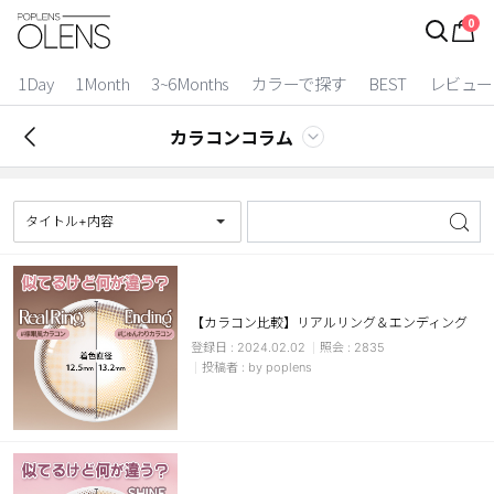
0
ログイン
お得逃しています。
|
1Day
1Month
3~6Months
カラーで探す
BEST
レビュー
カラコン比較
カラコンコラム
今月限定特典
ベスト
タイトル+内容
カラコン
装着期間
【カラコン比較】リアルリング＆エンディング
2024.02.02
2835
1 Day
2 Weeks
by poplens
1 Month
3~6 Months
よりどりキット
カラー