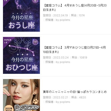
【星座コラム】 4月♉おうし座(4月20日~5月20
日生まれ)
2022.04.19
1074
by poplens
【星座コラム】 3月♈おひつじ座(3月21日~4月
19日生まれ)
2022.03.24
10819
by poplens
寅年のニャニャニャの日! 猫っぽカラコンまとめ
2022.02.21
4820
by poplens