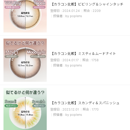
【カラコン比較】ビビリング＆シャインタッチ
ブラウン
チョコ
2024.01.24
2209
by poplens
グレー
ブラック
ヘーゼル
グリーン
ブルー
ピンク
透明
乱視用
【カラコン比較】ミスティ＆ムードナイト
ハロウィンカラコン
2024.01.17
1758
by poplens
ケア用品
レビュー
【カラコン比較】スカンディ＆スパニッシュ
EYEしてる
2023.12.01
1770
by poplens
総合掲示板