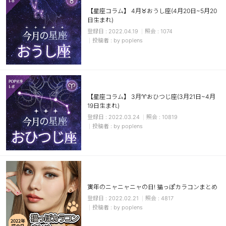
【星座コラム】 4月♉おうし座(4月20日~5月20
日生まれ)
2022.04.19
1074
by poplens
【星座コラム】 3月♈おひつじ座(3月21日~4月
19日生まれ)
2022.03.24
10819
by poplens
寅年のニャニャニャの日! 猫っぽカラコンまとめ
2022.02.21
4817
by poplens