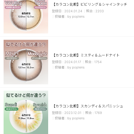
【カラコン比較】ビビリング＆シャインタッチ
ブラウン
チョコ
2024.01.24
2203
by poplens
グレー
ブラック
ヘーゼル
グリーン
ブルー
ピンク
透明
乱視用
【カラコン比較】ミスティ＆ムードナイト
ハロウィンカラコン
2024.01.17
1754
by poplens
ケア用品
レビュー
【カラコン比較】スカンディ＆スパニッシュ
EYEしてる
2023.12.01
1769
by poplens
総合掲示板