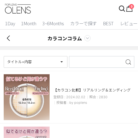
0
ログイン
お得逃しています。
|
1Day
1Month
3~6Months
カラーで探す
BEST
レビュー
カラコン比較
カラコンコラム
今月限定特典
ベスト
タイトル+内容
カラコン
装着期間
【カラコン比較】リアルリング＆エンディング
2024.02.02
2830
1 Day
2 Weeks
by poplens
1 Month
3~6 Months
よりどりキット
カラー