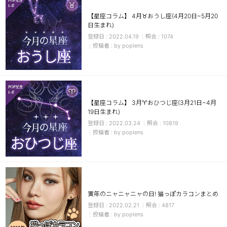
【星座コラム】 4月♉おうし座(4月20日~5月20
日生まれ)
2022.04.19
1074
by poplens
【星座コラム】 3月♈おひつじ座(3月21日~4月
19日生まれ)
2022.03.24
10819
by poplens
寅年のニャニャニャの日! 猫っぽカラコンまとめ
2022.02.21
4817
by poplens