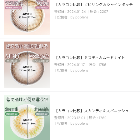
【カラコン比較】ビビリング＆シャインタッチ
ブラウン
チョコ
2024.01.24
2207
by poplens
グレー
ブラック
ヘーゼル
グリーン
ブルー
ピンク
透明
乱視用
【カラコン比較】ミスティ＆ムードナイト
ハロウィンカラコン
2024.01.17
1756
by poplens
ケア用品
レビュー
【カラコン比較】スカンディ＆スパニッシュ
EYEしてる
2023.12.01
1769
by poplens
総合掲示板