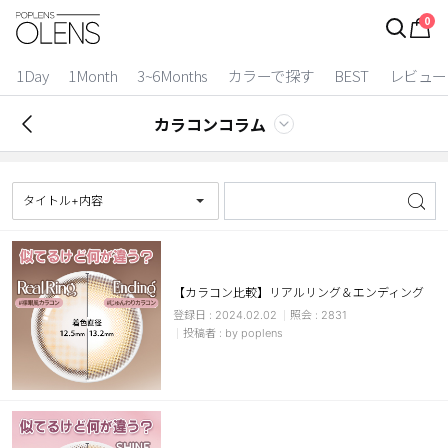
0
ログイン
お得逃しています。
|
1Day
1Month
3~6Months
カラーで探す
BEST
レビュー
カラコン比較
カラコンコラム
今月限定特典
ベスト
タイトル+内容
カラコン
装着期間
【カラコン比較】リアルリング＆エンディング
2024.02.02
2831
1 Day
2 Weeks
by poplens
1 Month
3~6 Months
よりどりキット
カラー