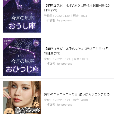
【星座コラム】 4月♉おうし座(4月20日~5月20
日生まれ)
2022.04.19
1074
by poplens
【星座コラム】 3月♈おひつじ座(3月21日~4月
19日生まれ)
2022.03.24
10819
by poplens
寅年のニャニャニャの日! 猫っぽカラコンまとめ
2022.02.21
4818
by poplens