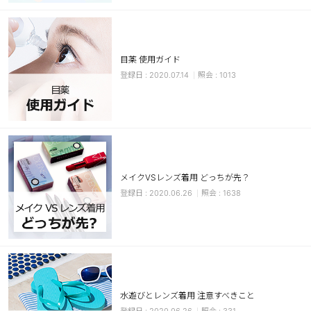
カスタマーサービス
ショッピングガイド
目薬 使用ガイド
2020.07.14
1013
アプリダウンロード
INSTAGRAM
TWITTER
LINE
FACEBOOK
メイクVSレンズ着用 どっちが先？
2020.06.26
1638
水遊びとレンズ着用 注意すべきこと