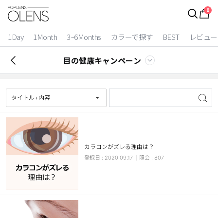
0
ログイン
お得逃しています。
|
1Day
1Month
3~6Months
カラーで探す
BEST
レビュー
カラコン比較
目の健康キャンペーン
今月限定特典
ベスト
タイトル+内容
カラコン
装着期間
カラコンがズレる理由は？
1 Day
2 Weeks
2020.09.17
807
1 Month
3~6 Months
よりどりキット
カラー