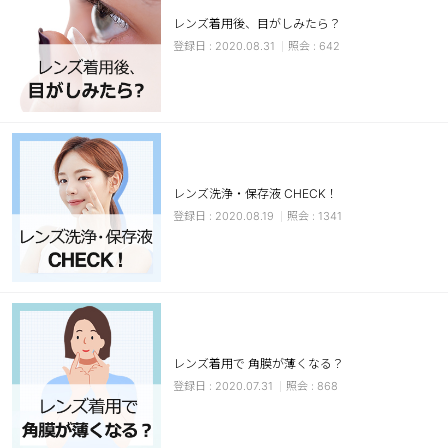
レンズ着用後、目がしみたら？
ブラウン
チョコ
2020.08.31
642
グレー
ブラック
ヘーゼル
グリーン
ブルー
ピンク
透明
乱視用
レンズ洗浄・保存液 CHECK！
ハロウィンカラコン
2020.08.19
1341
ケア用品
レビュー
EYEしてる
レンズ着用で 角膜が薄くなる？
2020.07.31
868
総合掲示板