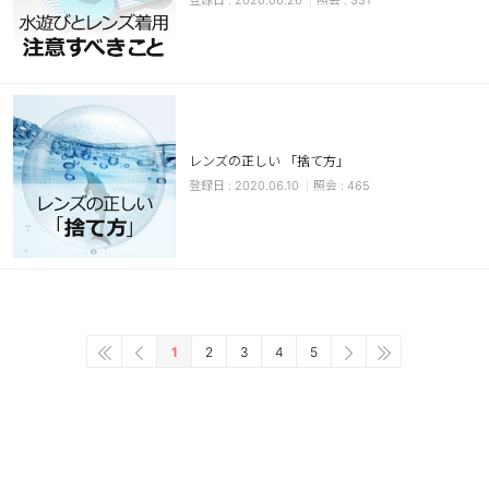
2020.06.26
331
レンズの正しい 「捨て方」
2020.06.10
465
1
2
3
4
5