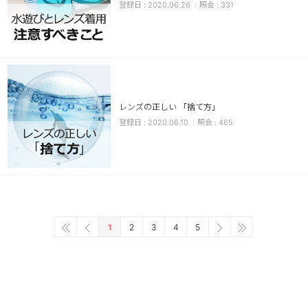
2020.06.26
331
レンズの正しい 「捨て方」
2020.06.10
465
1
2
3
4
5