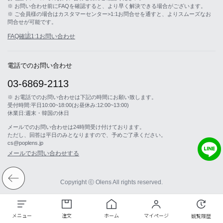
※ お問い合わせ前にFAQを確認すると、より早く解決できる場合がございます。
※ ご会員様の場合はカスタマーセンター>1:1お問合せを通すと、よりスムーズなお
問合せが可能です。
FAQ確認
1:1お問い合わせ
電話でのお問い合わせ
03-6869-2113
※ お電話でのお問い合わせは下記の時間にお願い致します。
受付時間:平日10:00~18:00(お昼休み:12:00~13:00)
休業日:週末・韓国の休日
メールでのお問い合わせは24時間受け付けております。
ただし、回答は平日のみとなりますので、予めご了承ください。
cs@poplens.jp
メールでお問い合わせする
Copyright ⓒ Olens All rights reserved.
メニュー
注文
ホーム
マイページ
観覧履歴