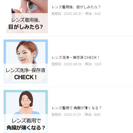
レンズ着用後、目がしみたら？
ブラウン
チョコ
2020.08.31
642
グレー
ブラック
ヘーゼル
グリーン
ブルー
ピンク
透明
乱視用
レンズ洗浄・保存液 CHECK！
ハロウィンカラコン
2020.08.19
1341
ケア用品
レビュー
EYEしてる
レンズ着用で 角膜が薄くなる？
2020.07.31
868
総合掲示板