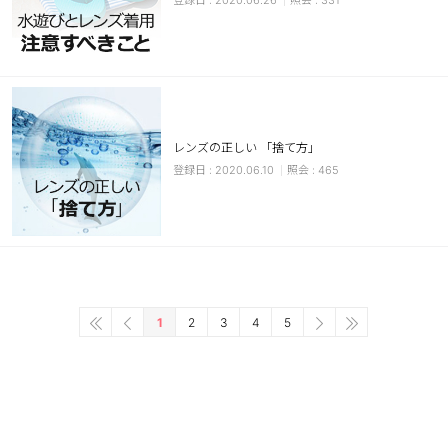
2020.06.26
331
レンズの正しい 「捨て方」
2020.06.10
465
1
2
3
4
5