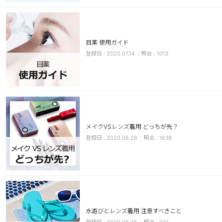
カスタマーサービス
ショッピングガイド
目薬 使用ガイド
2020.07.14
1013
アプリダウンロード
INSTAGRAM
TWITTER
LINE
FACEBOOK
メイクVSレンズ着用 どっちが先？
2020.06.26
1638
水遊びとレンズ着用 注意すべきこと