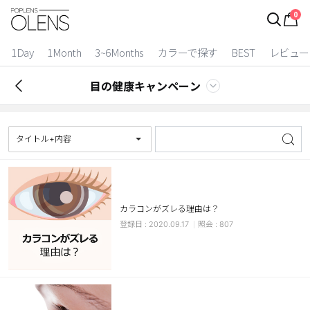
0
ログイン
お得逃しています。
|
1Day
1Month
3~6Months
カラーで探す
BEST
レビュー
カラコン比較
目の健康キャンペーン
今月限定特典
ベスト
タイトル+内容
カラコン
装着期間
カラコンがズレる理由は？
1 Day
2 Weeks
2020.09.17
807
1 Month
3~6 Months
よりどりキット
カラー