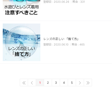
2020.06.26
331
レンズの正しい 「捨て方」
2020.06.10
465
1
2
3
4
5