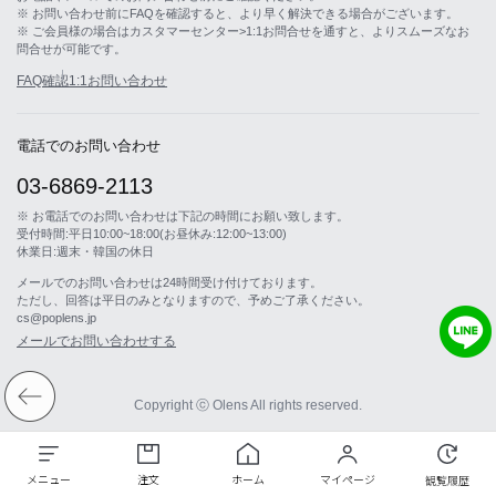
※ お問い合わせ前にFAQを確認すると、より早く解決できる場合がございます。
※ ご会員様の場合はカスタマーセンター>1:1お問合せを通すと、よりスムーズなお
問合せが可能です。
FAQ確認
1:1お問い合わせ
電話でのお問い合わせ
03-6869-2113
※ お電話でのお問い合わせは下記の時間にお願い致します。
受付時間:平日10:00~18:00(お昼休み:12:00~13:00)
休業日:週末・韓国の休日
メールでのお問い合わせは24時間受け付けております。
ただし、回答は平日のみとなりますので、予めご了承ください。
cs@poplens.jp
メールでお問い合わせする
Copyright ⓒ Olens All rights reserved.
メニュー
注文
ホーム
マイページ
観覧履歴