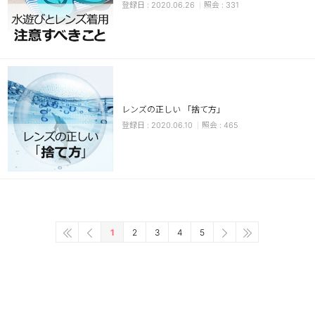
2020.06.26
331
レンズの正しい 「捨て方」
2020.06.10
465
1
2
3
4
5