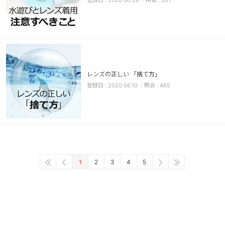
2020.06.26
331
レンズの正しい 「捨て方」
2020.06.10
465
1
2
3
4
5