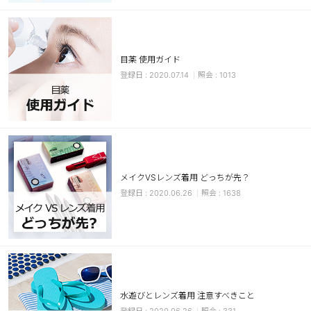
カスタマーサービス
ショッピングガイド
目薬 使用ガイド
2020.07.14
1013
アプリダウンロード
INSTAGRAM
TWITTER
LINE
FACEBOOK
メイクVSレンズ着用 どっちが先？
2020.06.26
1638
水遊びとレンズ着用 注意すべきこと