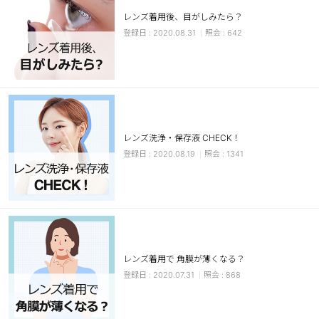
レンズ着用後、目がしみたら？
ブラウン
チョコ
2020.08.31
642
グレー
ブラック
ヘーゼル
グリーン
ブルー
ピンク
透明
乱視用
レンズ洗浄・保存液 CHECK！
ハロウィンカラコン
2020.08.19
1341
ケア用品
レビュー
EYEしてる
レンズ着用で 角膜が薄くなる？
2020.07.31
868
総合掲示板