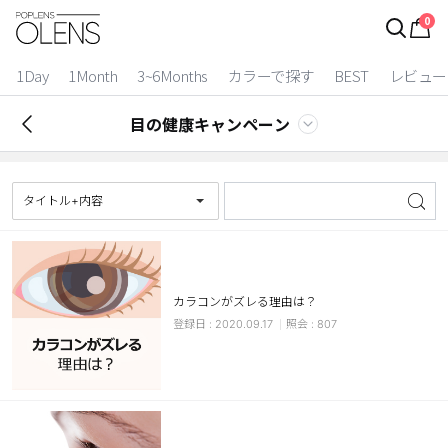
0
ログイン
お得逃しています。
|
1Day
1Month
3~6Months
カラーで探す
BEST
レビュー
カラコン比較
目の健康キャンペーン
今月限定特典
ベスト
タイトル+内容
カラコン
装着期間
カラコンがズレる理由は？
1 Day
2 Weeks
2020.09.17
807
1 Month
3~6 Months
よりどりキット
カラー