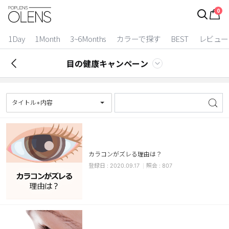
0
ログイン
お得逃しています。
|
1Day
1Month
3~6Months
カラーで探す
BEST
レビュー
カラコン比較
目の健康キャンペーン
今月限定特典
ベスト
タイトル+内容
カラコン
装着期間
カラコンがズレる理由は？
1 Day
2 Weeks
2020.09.17
807
1 Month
3~6 Months
よりどりキット
カラー