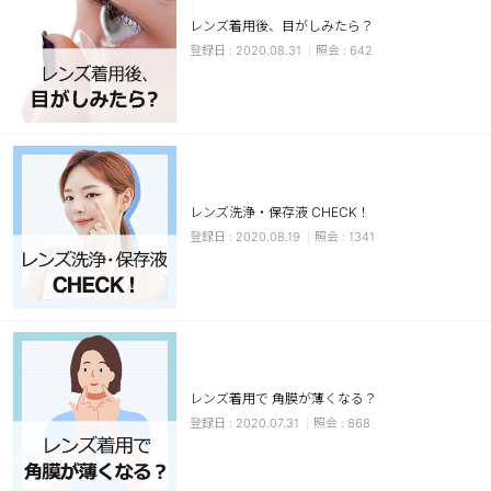
レンズ着用後、目がしみたら？
ブラウン
チョコ
2020.08.31
642
グレー
ブラック
ヘーゼル
グリーン
ブルー
ピンク
透明
乱視用
レンズ洗浄・保存液 CHECK！
ハロウィンカラコン
2020.08.19
1341
ケア用品
レビュー
EYEしてる
レンズ着用で 角膜が薄くなる？
2020.07.31
868
総合掲示板