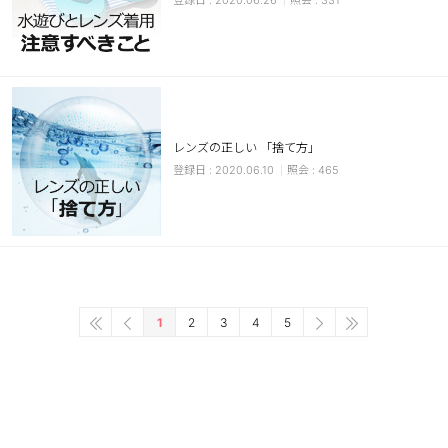
2020.06.26
331
レンズの正しい 「捨て方」
2020.06.10
465
1
2
3
4
5