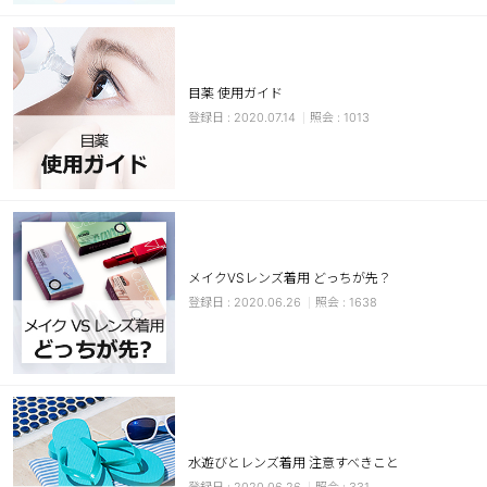
カスタマーサービス
ショッピングガイド
目薬 使用ガイド
2020.07.14
1013
アプリダウンロード
INSTAGRAM
TWITTER
LINE
FACEBOOK
メイクVSレンズ着用 どっちが先？
2020.06.26
1638
水遊びとレンズ着用 注意すべきこと