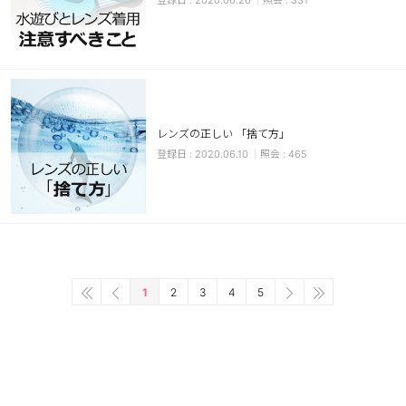
2020.06.26
331
レンズの正しい 「捨て方」
2020.06.10
465
1
2
3
4
5