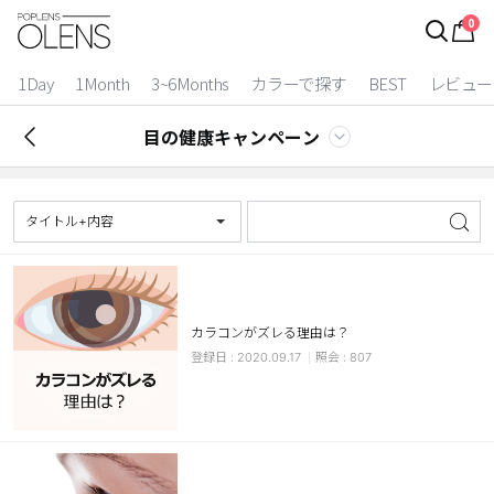
0
ログイン
お得逃しています。
|
1Day
1Month
3~6Months
カラーで探す
BEST
レビュー
カラコン比較
目の健康キャンペーン
今月限定特典
ベスト
タイトル+内容
カラコン
装着期間
カラコンがズレる理由は？
1 Day
2 Weeks
2020.09.17
807
1 Month
3~6 Months
よりどりキット
カラー