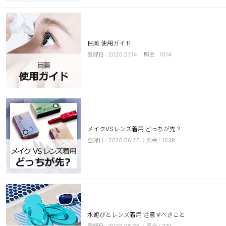
カスタマーサービス
ショッピングガイド
目薬 使用ガイド
2020.07.14
1014
アプリダウンロード
INSTAGRAM
TWITTER
LINE
FACEBOOK
メイクVSレンズ着用 どっちが先？
2020.06.26
1638
水遊びとレンズ着用 注意すべきこと