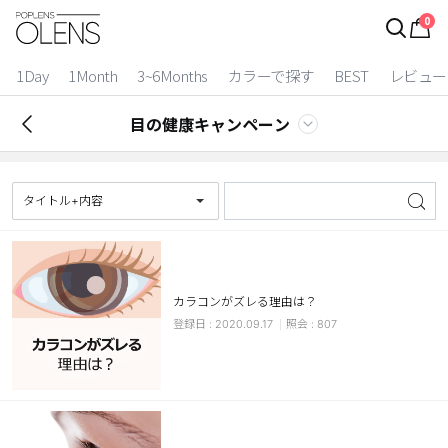
0
ログイン
お得逃しています。
|
1Day
1Month
3~6Months
カラーで探す
BEST
レビュー
カラコン比較
目の健康キャンペーン
今月限定特典
ベスト
タイトル+内容
カラコン
装着期間
カラコンがズレる理由は？
1 Day
2 Weeks
2020.09.17
807
1 Month
3~6 Months
よりどりキット
カラー