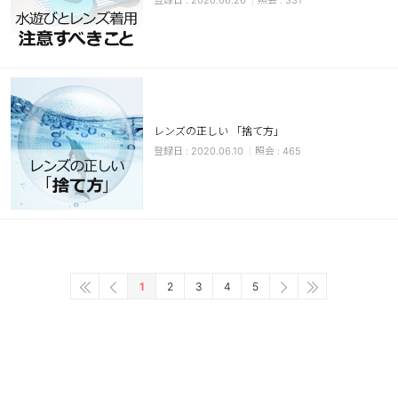
2020.06.26
331
レンズの正しい 「捨て方」
2020.06.10
465
1
2
3
4
5