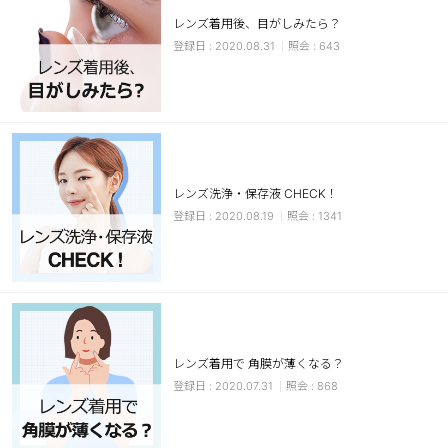
レンズ着用後、目がしみたら？
ブラウン
チョコ
2020.08.31
643
グレー
ブラック
ヘーゼル
グリーン
ブルー
ピンク
透明
乱視用
レンズ洗浄・保存液 CHECK！
ハロウィンカラコン
2020.08.19
1341
ケア用品
レビュー
EYEしてる
レンズ着用で 角膜が薄くなる？
2020.07.31
868
総合掲示板