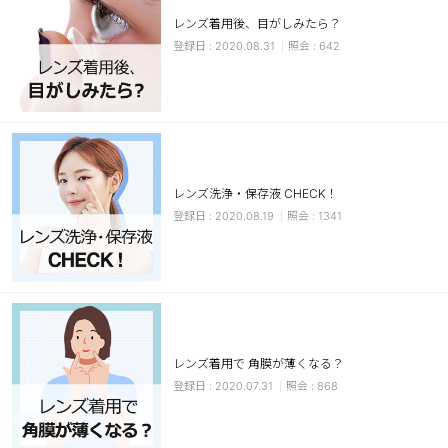
レンズ着用後、目がしみたら？
ブラウン
チョコ
2020.08.31
642
グレー
ブラック
ヘーゼル
グリーン
ブルー
ピンク
透明
乱視用
レンズ洗浄・保存液 CHECK！
ハロウィンカラコン
2020.08.19
1341
ケア用品
レビュー
EYEしてる
レンズ着用で 角膜が薄くなる？
2020.07.31
868
総合掲示板