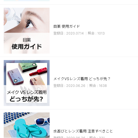
カスタマーサービス
ショッピングガイド
目薬 使用ガイド
2020.07.14
1013
アプリダウンロード
INSTAGRAM
TWITTER
LINE
FACEBOOK
メイクVSレンズ着用 どっちが先？
2020.06.26
1638
水遊びとレンズ着用 注意すべきこと