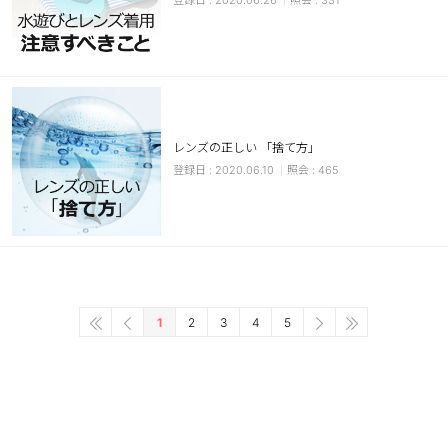
2020.06.26
331
レンズの正しい 「捨て方」
2020.06.10
465
1
2
3
4
5