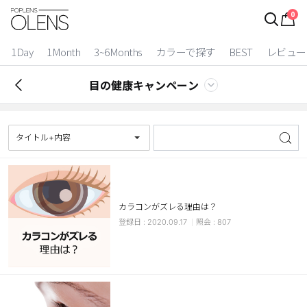
0
ログイン
お得逃しています。
|
1Day
1Month
3~6Months
カラーで探す
BEST
レビュー
カラコン比較
目の健康キャンペーン
今月限定特典
ベスト
タイトル+内容
カラコン
装着期間
カラコンがズレる理由は？
1 Day
2 Weeks
2020.09.17
807
1 Month
3~6 Months
よりどりキット
カラー