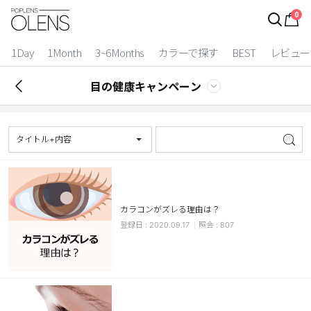
0
ログイン
お得逃しています。
|
1Day
1Month
3~6Months
カラーで探す
BEST
レビュー
カラコン比較
目の健康キャンペーン
今月限定特典
ベスト
タイトル+内容
カラコン
装着期間
カラコンがズレる理由は？
1 Day
2 Weeks
2020.09.17
807
1 Month
3~6 Months
よりどりキット
カラー