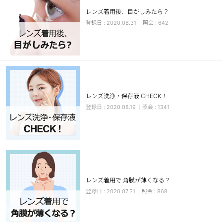
レンズ着用後、目がしみたら？
ブラウン
チョコ
2020.08.31
642
グレー
ブラック
ヘーゼル
グリーン
ブルー
ピンク
透明
乱視用
レンズ洗浄・保存液 CHECK！
ハロウィンカラコン
2020.08.19
1341
ケア用品
レビュー
EYEしてる
レンズ着用で 角膜が薄くなる？
2020.07.31
868
総合掲示板