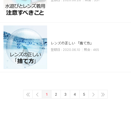
2020.06.26
331
レンズの正しい 「捨て方」
2020.06.10
465
1
2
3
4
5