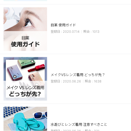
カスタマーサービス
ショッピングガイド
目薬 使用ガイド
2020.07.14
1013
アプリダウンロード
INSTAGRAM
TWITTER
LINE
FACEBOOK
メイクVSレンズ着用 どっちが先？
2020.06.26
1638
水遊びとレンズ着用 注意すべきこと