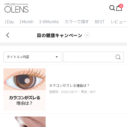
0
ログイン
お得逃しています。
|
1Day
1Month
3~6Months
カラーで探す
BEST
レビュー
カラコン比較
目の健康キャンペーン
今月限定特典
ベスト
タイトル+内容
カラコン
装着期間
カラコンがズレる理由は？
1 Day
2 Weeks
2020.09.17
807
1 Month
3~6 Months
よりどりキット
カラー