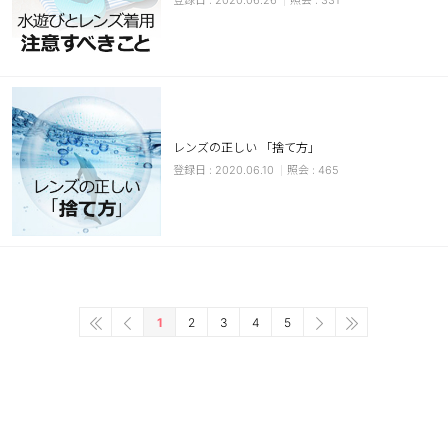
2020.06.26
331
レンズの正しい 「捨て方」
2020.06.10
465
1
2
3
4
5