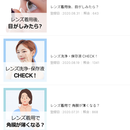
レンズ着用後、目がしみたら？
ブラウン
チョコ
2020.08.31
643
グレー
ブラック
ヘーゼル
グリーン
ブルー
ピンク
透明
乱視用
レンズ洗浄・保存液 CHECK！
ハロウィンカラコン
2020.08.19
1341
ケア用品
レビュー
EYEしてる
レンズ着用で 角膜が薄くなる？
2020.07.31
868
総合掲示板