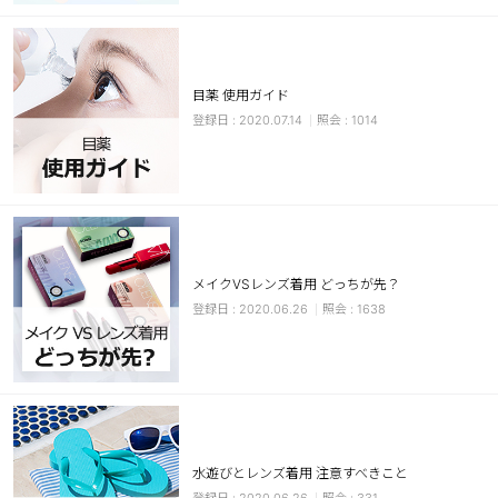
カスタマーサービス
ショッピングガイド
目薬 使用ガイド
2020.07.14
1014
アプリダウンロード
INSTAGRAM
TWITTER
LINE
FACEBOOK
メイクVSレンズ着用 どっちが先？
2020.06.26
1638
水遊びとレンズ着用 注意すべきこと