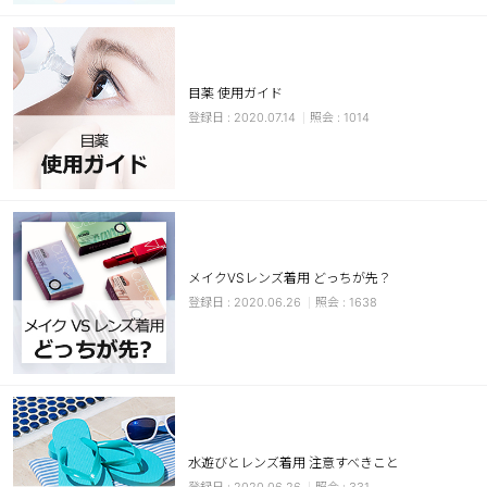
カスタマーサービス
ショッピングガイド
目薬 使用ガイド
2020.07.14
1014
アプリダウンロード
INSTAGRAM
TWITTER
LINE
FACEBOOK
メイクVSレンズ着用 どっちが先？
2020.06.26
1638
水遊びとレンズ着用 注意すべきこと