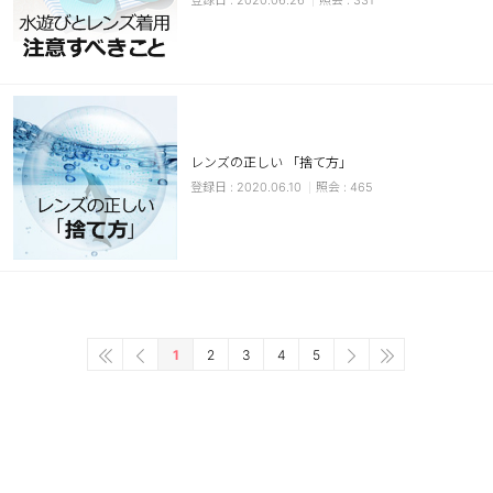
2020.06.26
331
レンズの正しい 「捨て方」
2020.06.10
465
1
2
3
4
5