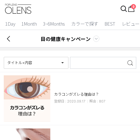
0
ログイン
お得逃しています。
|
1Day
1Month
3~6Months
カラーで探す
BEST
レビュー
カラコン比較
目の健康キャンペーン
今月限定特典
ベスト
タイトル+内容
カラコン
装着期間
カラコンがズレる理由は？
1 Day
2 Weeks
2020.09.17
807
1 Month
3~6 Months
よりどりキット
カラー