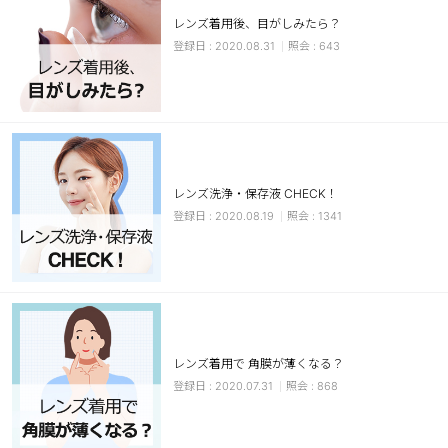
レンズ着用後、目がしみたら？
ブラウン
チョコ
2020.08.31
643
グレー
ブラック
ヘーゼル
グリーン
ブルー
ピンク
透明
乱視用
レンズ洗浄・保存液 CHECK！
ハロウィンカラコン
2020.08.19
1341
ケア用品
レビュー
EYEしてる
レンズ着用で 角膜が薄くなる？
2020.07.31
868
総合掲示板