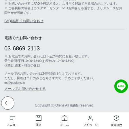
※ お問い合わせ前にFAQを確認すると、より早く解決できる場合がございます。
※ ご会員様の場合はカスタマーセンター>1:1お問合せを通すと、よりスムーズなお
問合せが可能です。
FAQ確認
1:1お問い合わせ
電話でのお問い合わせ
03-6869-2113
※ お電話でのお問い合わせは下記の時間にお願い致します。
受付時間:平日10:00~18:00(お昼休み:12:00~13:00)
休業日:週末・韓国の休日
メールでのお問い合わせは24時間受け付けております。
ただし、回答は平日のみとなりますので、予めご了承ください。
cs@poplens.jp
メールでお問い合わせする
Copyright ⓒ Olens All rights reserved.
メニュー
注文
ホーム
マイページ
観覧履歴