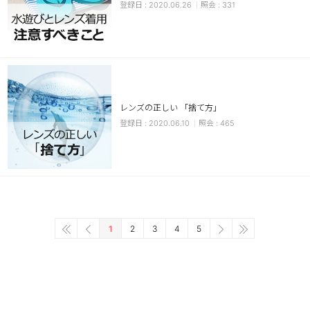
2020.06.26
331
レンズの正しい 「捨て方」
2020.06.10
465
1
2
3
4
5