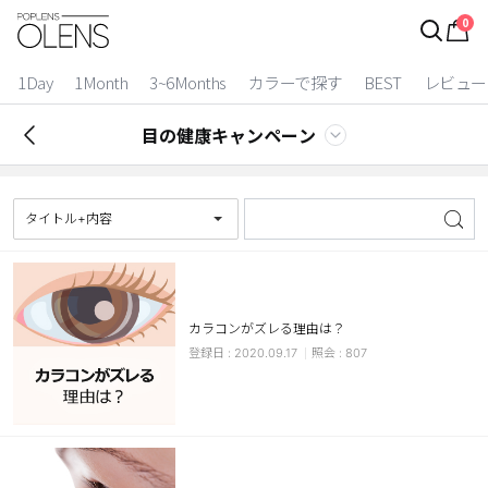
0
ログイン
お得逃しています。
|
1Day
1Month
3~6Months
カラーで探す
BEST
レビュー
カラコン比較
目の健康キャンペーン
今月限定特典
ベスト
タイトル+内容
カラコン
装着期間
カラコンがズレる理由は？
1 Day
2 Weeks
2020.09.17
807
1 Month
3~6 Months
よりどりキット
カラー