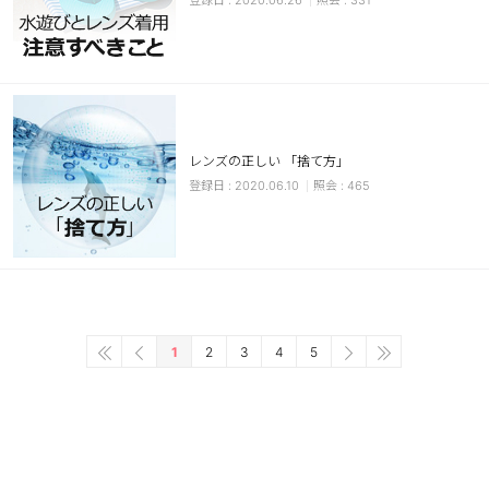
2020.06.26
331
レンズの正しい 「捨て方」
2020.06.10
465
1
2
3
4
5