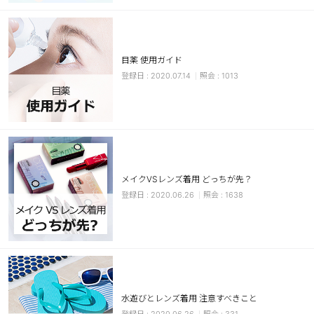
カスタマーサービス
ショッピングガイド
目薬 使用ガイド
2020.07.14
1013
アプリダウンロード
INSTAGRAM
TWITTER
LINE
FACEBOOK
メイクVSレンズ着用 どっちが先？
2020.06.26
1638
水遊びとレンズ着用 注意すべきこと