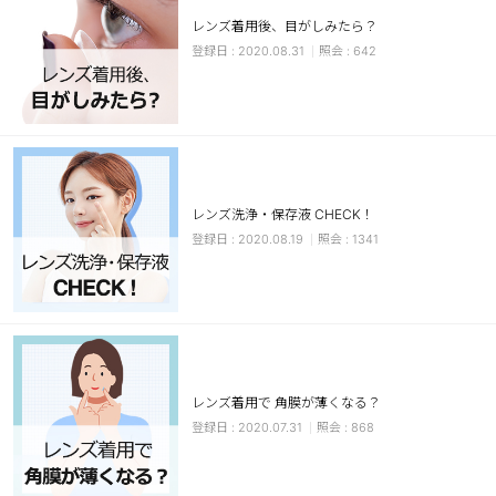
レンズ着用後、目がしみたら？
ブラウン
チョコ
2020.08.31
642
グレー
ブラック
ヘーゼル
グリーン
ブルー
ピンク
透明
乱視用
レンズ洗浄・保存液 CHECK！
ハロウィンカラコン
2020.08.19
1341
ケア用品
レビュー
EYEしてる
レンズ着用で 角膜が薄くなる？
2020.07.31
868
総合掲示板