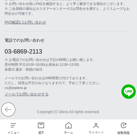
※ お問い合わせ前にFAQを確認すると、より早く解決できる場合がございます。
※ ご会員様の場合はカスタマーセンター>1:1お問合せを通すと、よりスムーズなお
問合せが可能です。
FAQ確認
1:1お問い合わせ
電話でのお問い合わせ
03-6869-2113
※ お電話でのお問い合わせは下記の時間にお願い致します。
受付時間:平日10:00~18:00(お昼休み:12:00~13:00)
休業日:週末・韓国の休日
メールでのお問い合わせは24時間受け付けております。
ただし、回答は平日のみとなりますので、予めご了承ください。
cs@poplens.jp
メールでお問い合わせする
Copyright ⓒ Olens All rights reserved.
メニュー
注文
ホーム
マイページ
観覧履歴