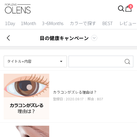
0
ログイン
お得逃しています。
|
1Day
1Month
3~6Months
カラーで探す
BEST
レビュー
カラコン比較
目の健康キャンペーン
今月限定特典
ベスト
タイトル+内容
カラコン
装着期間
カラコンがズレる理由は？
1 Day
2 Weeks
2020.09.17
807
1 Month
3~6 Months
よりどりキット
カラー