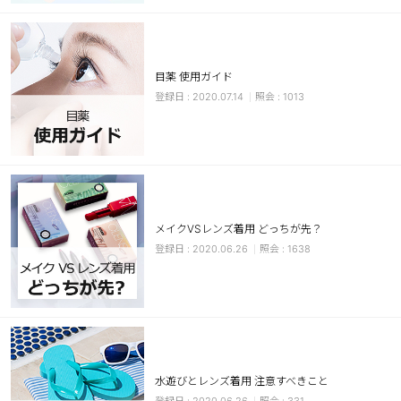
カスタマーサービス
ショッピングガイド
目薬 使用ガイド
2020.07.14
1013
アプリダウンロード
INSTAGRAM
TWITTER
LINE
FACEBOOK
メイクVSレンズ着用 どっちが先？
2020.06.26
1638
水遊びとレンズ着用 注意すべきこと