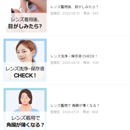
レンズ着用後、目がしみたら？
ブラウン
チョコ
2020.08.31
642
グレー
ブラック
ヘーゼル
グリーン
ブルー
ピンク
透明
乱視用
レンズ洗浄・保存液 CHECK！
ハロウィンカラコン
2020.08.19
1341
ケア用品
レビュー
EYEしてる
レンズ着用で 角膜が薄くなる？
2020.07.31
868
総合掲示板