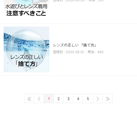
2020.06.26
331
レンズの正しい 「捨て方」
2020.06.10
465
1
2
3
4
5