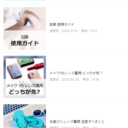
カスタマーサービス
ショッピングガイド
目薬 使用ガイド
2020.07.14
1013
アプリダウンロード
INSTAGRAM
TWITTER
LINE
FACEBOOK
メイクVSレンズ着用 どっちが先？
2020.06.26
1638
水遊びとレンズ着用 注意すべきこと