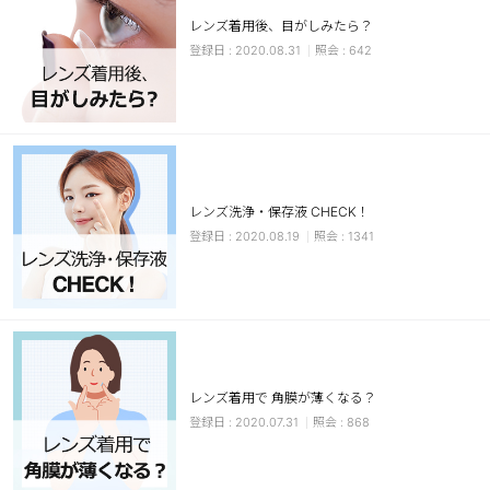
レンズ着用後、目がしみたら？
ブラウン
チョコ
2020.08.31
642
グレー
ブラック
ヘーゼル
グリーン
ブルー
ピンク
透明
乱視用
レンズ洗浄・保存液 CHECK！
ハロウィンカラコン
2020.08.19
1341
ケア用品
レビュー
EYEしてる
レンズ着用で 角膜が薄くなる？
2020.07.31
868
総合掲示板