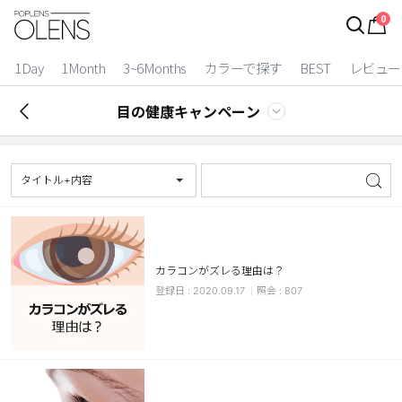
0
ログイン
お得逃しています。
|
1Day
1Month
3~6Months
カラーで探す
BEST
レビュー
カラコン比較
目の健康キャンペーン
今月限定特典
ベスト
タイトル+内容
カラコン
装着期間
カラコンがズレる理由は？
1 Day
2 Weeks
2020.09.17
807
1 Month
3~6 Months
よりどりキット
カラー