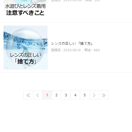
2020.06.26
331
レンズの正しい 「捨て方」
2020.06.10
465
1
2
3
4
5