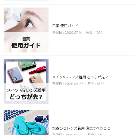
カスタマーサービス
ショッピングガイド
目薬 使用ガイド
2020.07.14
1014
アプリダウンロード
INSTAGRAM
TWITTER
LINE
FACEBOOK
メイクVSレンズ着用 どっちが先？
2020.06.26
1638
水遊びとレンズ着用 注意すべきこと