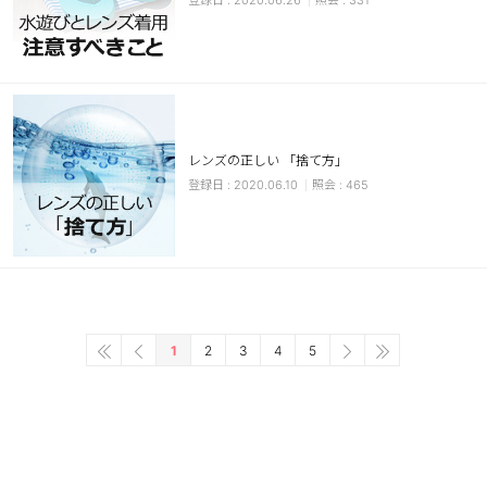
2020.06.26
331
レンズの正しい 「捨て方」
2020.06.10
465
1
2
3
4
5