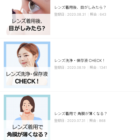
レンズ着用後、目がしみたら？
ブラウン
チョコ
2020.08.31
643
グレー
ブラック
ヘーゼル
グリーン
ブルー
ピンク
透明
乱視用
レンズ洗浄・保存液 CHECK！
ハロウィンカラコン
2020.08.19
1341
ケア用品
レビュー
EYEしてる
レンズ着用で 角膜が薄くなる？
2020.07.31
868
総合掲示板