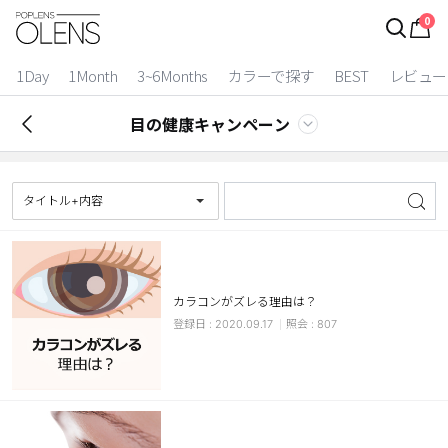
0
ログイン
お得逃しています。
|
1Day
1Month
3~6Months
カラーで探す
BEST
レビュー
カラコン比較
目の健康キャンペーン
今月限定特典
ベスト
タイトル+内容
カラコン
装着期間
カラコンがズレる理由は？
1 Day
2 Weeks
2020.09.17
807
1 Month
3~6 Months
よりどりキット
カラー