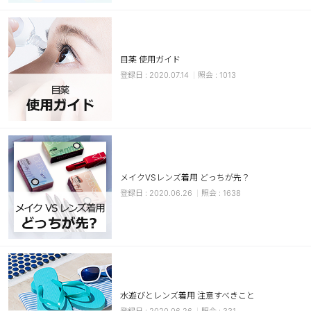
カスタマーサービス
ショッピングガイド
目薬 使用ガイド
2020.07.14
1013
アプリダウンロード
INSTAGRAM
TWITTER
LINE
FACEBOOK
メイクVSレンズ着用 どっちが先？
2020.06.26
1638
水遊びとレンズ着用 注意すべきこと