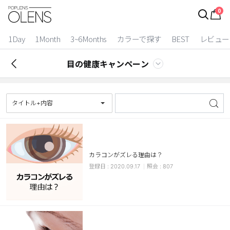
0
ログイン
お得逃しています。
|
1Day
1Month
3~6Months
カラーで探す
BEST
レビュー
カラコン比較
目の健康キャンペーン
今月限定特典
ベスト
タイトル+内容
カラコン
装着期間
カラコンがズレる理由は？
1 Day
2 Weeks
2020.09.17
807
1 Month
3~6 Months
よりどりキット
カラー