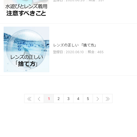
2020.06.26
331
レンズの正しい 「捨て方」
2020.06.10
465
1
2
3
4
5