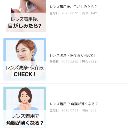
レンズ着用後、目がしみたら？
ブラウン
チョコ
2020.08.31
642
グレー
ブラック
ヘーゼル
グリーン
ブルー
ピンク
透明
乱視用
レンズ洗浄・保存液 CHECK！
ハロウィンカラコン
2020.08.19
1341
ケア用品
レビュー
EYEしてる
レンズ着用で 角膜が薄くなる？
2020.07.31
868
総合掲示板