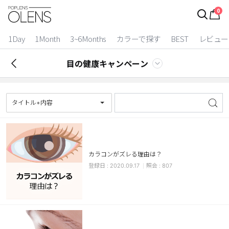
0
ログイン
お得逃しています。
|
1Day
1Month
3~6Months
カラーで探す
BEST
レビュー
カラコン比較
目の健康キャンペーン
今月限定特典
ベスト
タイトル+内容
カラコン
装着期間
カラコンがズレる理由は？
1 Day
2 Weeks
2020.09.17
807
1 Month
3~6 Months
よりどりキット
カラー