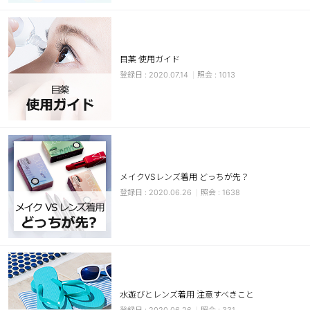
カスタマーサービス
ショッピングガイド
目薬 使用ガイド
2020.07.14
1013
アプリダウンロード
INSTAGRAM
TWITTER
LINE
FACEBOOK
メイクVSレンズ着用 どっちが先？
2020.06.26
1638
水遊びとレンズ着用 注意すべきこと