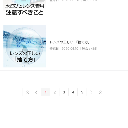
2020.06.26
331
レンズの正しい 「捨て方」
2020.06.10
465
1
2
3
4
5