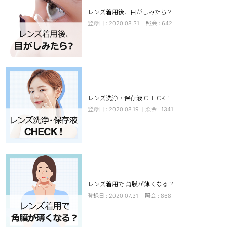
レンズ着用後、目がしみたら？
ブラウン
チョコ
2020.08.31
642
グレー
ブラック
ヘーゼル
グリーン
ブルー
ピンク
透明
乱視用
レンズ洗浄・保存液 CHECK！
ハロウィンカラコン
2020.08.19
1341
ケア用品
レビュー
EYEしてる
レンズ着用で 角膜が薄くなる？
2020.07.31
868
総合掲示板