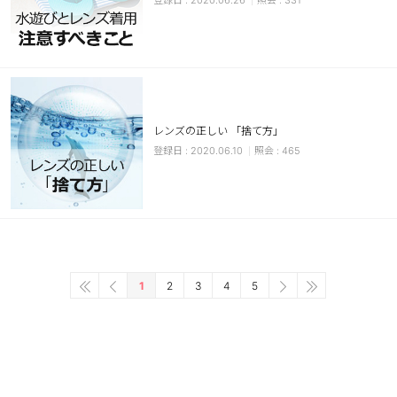
2020.06.26
331
レンズの正しい 「捨て方」
2020.06.10
465
1
2
3
4
5