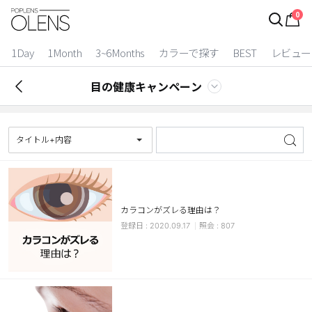
0
ログイン
お得逃しています。
|
1Day
1Month
3~6Months
カラーで探す
BEST
レビュー
カラコン比較
目の健康キャンペーン
今月限定特典
ベスト
タイトル+内容
カラコン
装着期間
カラコンがズレる理由は？
1 Day
2 Weeks
2020.09.17
807
1 Month
3~6 Months
よりどりキット
カラー