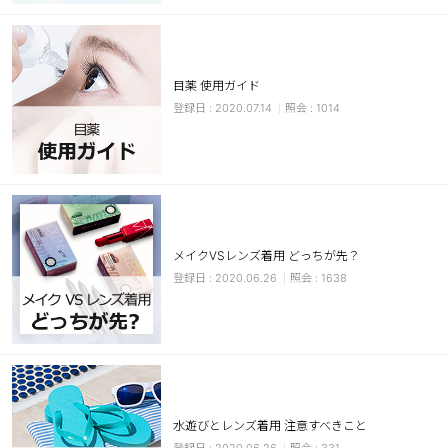
カスタマーサービス
ショッピングガイド
目薬 使用ガイド
2020.07.14
1014
アプリダウンロード
INSTAGRAM
TWITTER
LINE
FACEBOOK
メイクVSレンズ着用 どっちが先？
2020.06.26
1638
水遊びとレンズ着用 注意すべきこと