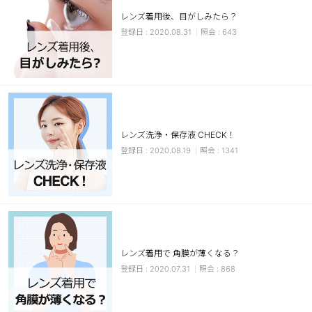
レンズ着用後、目がしみたら？
ブラウン
チョコ
2020.08.31
643
グレー
ブラック
ヘーゼル
グリーン
ブルー
ピンク
透明
乱視用
レンズ洗浄・保存液 CHECK！
ハロウィンカラコン
2020.08.19
1341
ケア用品
レビュー
EYEしてる
レンズ着用で 角膜が薄くなる？
2020.07.31
868
総合掲示板